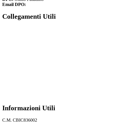
Email DPO:
guido.palladino.dpo@gmail.com
Collegamenti Utili
MIM
Iscrizioni Online
USR
Scuola in chiaro
INVALSI
Privacy Policy
Dichiarazione di accessibilità
Note legali
Informazioni Utili
C.M. CBIC836002