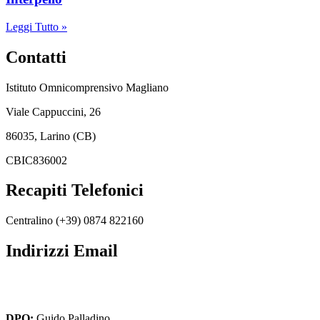
Leggi Tutto »
Contatti
Istituto Omnicomprensivo Magliano
Viale Cappuccini, 26
86035, Larino (CB)
CBIC836002
Recapiti Telefonici
Centralino (+39) 0874 822160
Indirizzi Email
cbic836002@istruzione.it
cbic836002@pec.istruzione.it
DPO:
Guido Palladino