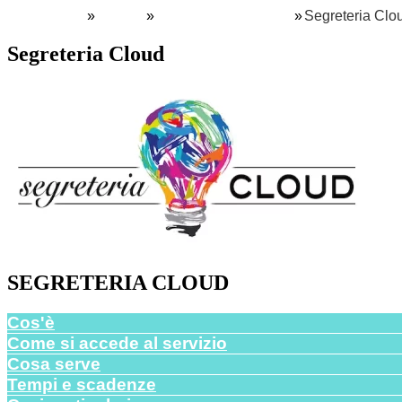
Home
Servizi
Personale scolastico
Segreteria Clo
Segreteria Cloud
SEGRETERIA CLOUD
Cos'è
Come si accede al servizio
Cosa serve
Tempi e scadenze