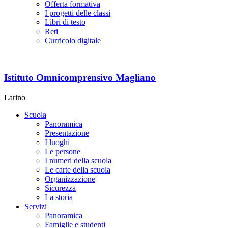
Offerta formativa
I progetti delle classi
Libri di testo
Reti
Curricolo digitale
Istituto Omnicomprensivo Magliano
Larino
Scuola
Panoramica
Presentazione
I luoghi
Le persone
I numeri della scuola
Le carte della scuola
Organizzazione
Sicurezza
La storia
Servizi
Panoramica
Famiglie e studenti