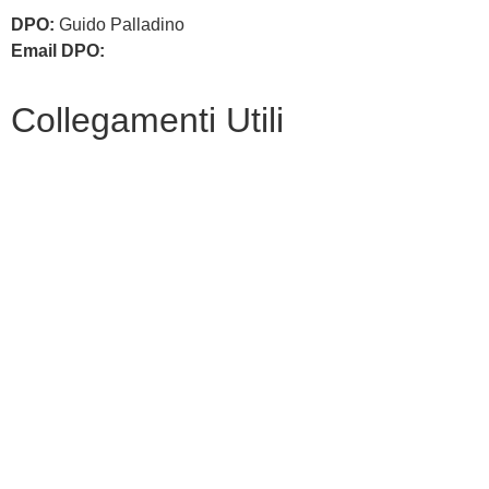
DPO:
Guido Palladino
Email DPO:
guido.palladino.dpo@gmail.com
Collegamenti Utili
MIM
Iscrizioni Online
USR
Scuola in chiaro
INVALSI
Privacy Policy
Dichiarazione di accessibilità
Note legali