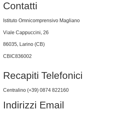
Contatti
Istituto Omnicomprensivo Magliano
Viale Cappuccini, 26
86035, Larino (CB)
CBIC836002
Recapiti Telefonici
Centralino (+39) 0874 822160
Indirizzi Email
cbic836002@istruzione.it
cbic836002@pec.istruzione.it