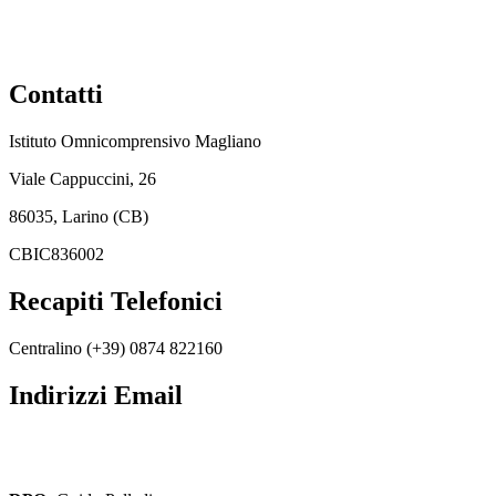
Contatti
Istituto Omnicomprensivo Magliano
Viale Cappuccini, 26
86035, Larino (CB)
CBIC836002
Recapiti Telefonici
Centralino (+39) 0874 822160
Indirizzi Email
cbic836002@istruzione.it
cbic836002@pec.istruzione.it