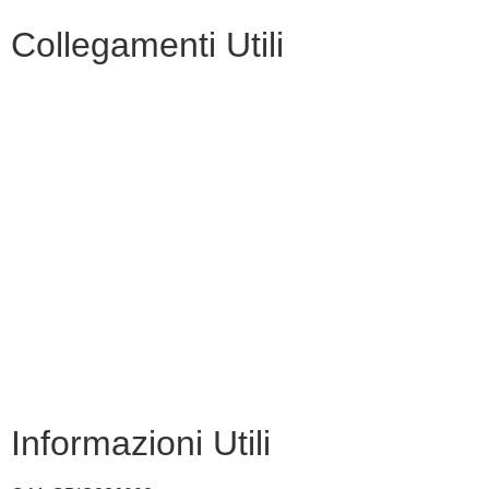
Collegamenti Utili
MIM
Iscrizioni Online
USR
Scuola in chiaro
INVALSI
Privacy Policy
Dichiarazione di accessibilità
Note legali
Informazioni Utili