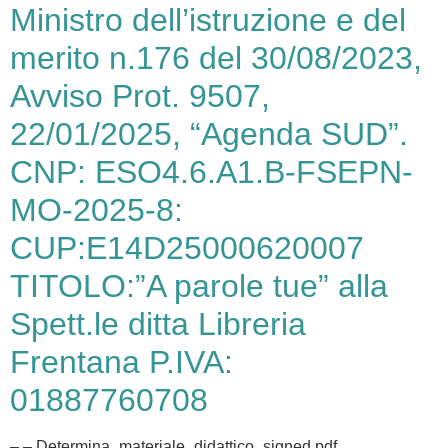
Ministro dell’istruzione e del
merito n.176 del 30/08/2023,
Avviso Prot. 9507,
22/01/2025, “Agenda SUD”.
CNP: ESO4.6.A1.B-FSEPN-
MO-2025-8:
CUP:E14D25000620007
TITOLO:”A parole tue” alla
Spett.le ditta Libreria
Frentana P.IVA:
01887760708
– – Determina_materiale_didattico_signed.pdf