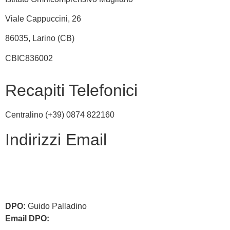
Viale Cappuccini, 26
86035, Larino (CB)
CBIC836002
Recapiti Telefonici
Centralino (+39) 0874 822160
Indirizzi Email
cbic836002@istruzione.it
cbic836002@pec.istruzione.it
DPO:
Guido Palladino
Email DPO:
guido.palladino.dpo@gmail.com