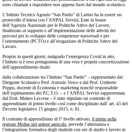
sono chiamati a rispondere non appena fuori dal mondo scolastico.
L’Istituto Tecnico Agrario “San Pardo” di Larino ha in essere un
protocollo d’intesa con l’ANPAL Servizi, Ente in house
dell’Agenzia Nazionale per le Politiche Attive del Lavoro,
finalizzato al supporto e all’implementazione delle attività dei
percorsi per lo sviluppo delle competenze trasversali e per
l’orientamento (PCTO) e all’erogazione di Politiche Attive del
Lavoro.
Proprio in questi giorni, malgrado l’emergenza Covid in atto,
l’Istituto si è reso protagonista di una vera e propria concretizzazione
dell’apprendimento duale:
dalla collaborazione tra l’Istituto “San Pardo” – rappresentato dal
Dirigente Scolastico Prof. Antonio Vesce e dal Prof. Umberto
Poppo, docente di Economia e marketing nonché responsabile
dell’espletamento dei P.C.T.O. – e l’ANPAL Servizi rappresentata
dal Dott. Matteo Leccese – è stato stipulato un contratto di
apprendistato di primo livello così come disciplinato dall’ art. 43 del
Decreto legislativo 15 giugno 2015, n. 81.
Il contratto di apprendistato di I° livello attivato,
il primo nella
regione Molise nel settore agricolo
, prevede l’alternanza e
l’integrazione formativa degli studenti con ore di studio e lavoro in