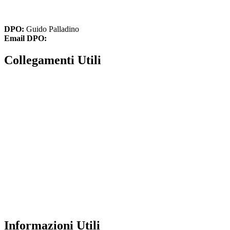
cbic836002@istruzione.it
cbic836002@pec.istruzione.it
DPO:
Guido Palladino
Email DPO:
guido.palladino.dpo@gmail.com
Collegamenti Utili
MIM
Iscrizioni Online
USR
Scuola in chiaro
INVALSI
Privacy Policy
Dichiarazione di accessibilità
Note legali
Informazioni Utili