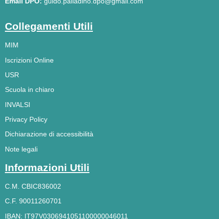
Email DPO:
guido.palladino.dpo@gmail.com
Collegamenti Utili
MIM
Iscrizioni Online
USR
Scuola in chiaro
INVALSI
Privacy Policy
Dichiarazione di accessibilità
Note legali
Informazioni Utili
C.M. CBIC836002
C.F. 90011260701
IBAN: IT97V0306941051100000046011