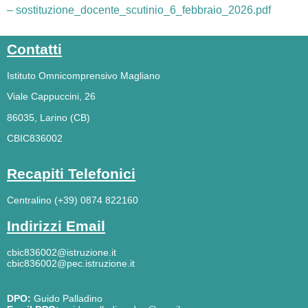
– sostituzione_docente_scutinio_6_febbraio_2026.pdf
Contatti
Istituto Omnicomprensivo Magliano
Viale Cappuccini, 26
86035, Larino (CB)
CBIC836002
Recapiti Telefonici
Centralino (+39) 0874 822160
Indirizzi Email
cbic836002@istruzione.it
cbic836002@pec.istruzione.it
DPO:
Guido Palladino