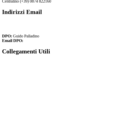
Centralino (+39) 0874 822160
Indirizzi Email
cbic836002@istruzione.it
cbic836002@pec.istruzione.it
DPO:
Guido Palladino
Email DPO:
guido.palladino.dpo@gmail.com
Collegamenti Utili
MIM
Iscrizioni Online
USR
Scuola in chiaro
INVALSI
Privacy Policy