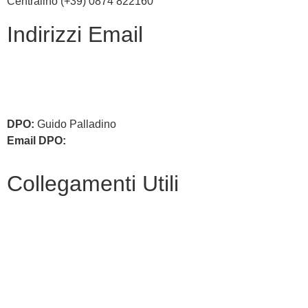
Centralino (+39) 0874 822160
Indirizzi Email
cbic836002@istruzione.it
cbic836002@pec.istruzione.it
DPO:
Guido Palladino
Email DPO:
guido.palladino.dpo@gmail.com
Collegamenti Utili
MIM
Iscrizioni Online
USR
Scuola in chiaro