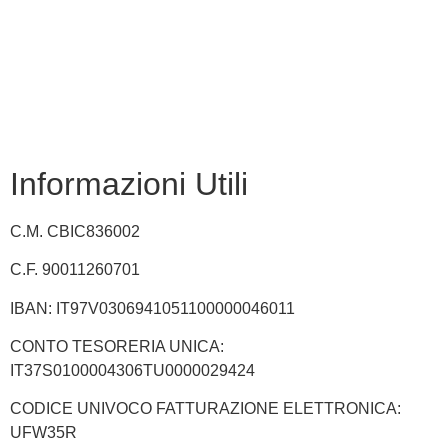
INVALSI
Privacy Policy
Dichiarazione di accessibilità
Note legali
Informazioni Utili
C.M. CBIC836002
C.F. 90011260701
IBAN: IT97V0306941051100000046011
CONTO TESORERIA UNICA:
IT37S0100004306TU0000029424
CODICE UNIVOCO FATTURAZIONE ELETTRONICA:
UFW35R