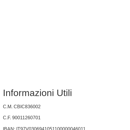
MIM
Iscrizioni Online
USR
Scuola in chiaro
INVALSI
Privacy Policy
Dichiarazione di accessibilità
Note legali
Informazioni Utili
C.M. CBIC836002
C.F. 90011260701
IBAN: IT97V0306941051100000046011