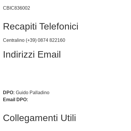
CBIC836002
Recapiti Telefonici
Centralino (+39) 0874 822160
Indirizzi Email
cbic836002@istruzione.it
cbic836002@pec.istruzione.it
DPO:
Guido Palladino
Email DPO:
guido.palladino.dpo@gmail.com
Collegamenti Utili