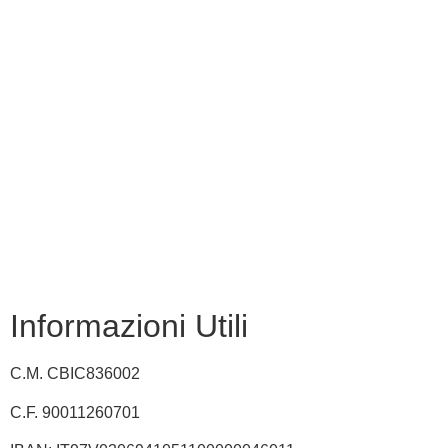
MIM
Iscrizioni Online
USR
Scuola in chiaro
INVALSI
Privacy Policy
Dichiarazione di accessibilità
Note legali
Informazioni Utili
C.M. CBIC836002
C.F. 90011260701