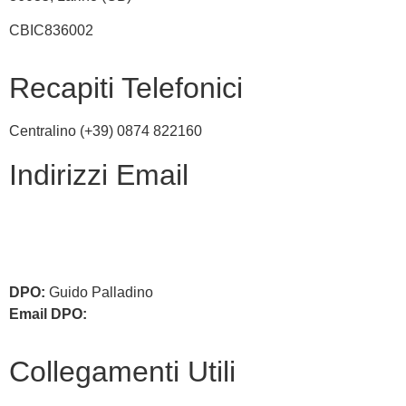
CBIC836002
Recapiti Telefonici
Centralino (+39) 0874 822160
Indirizzi Email
cbic836002@istruzione.it
cbic836002@pec.istruzione.it
DPO:
Guido Palladino
Email DPO:
guido.palladino.dpo@gmail.com
Collegamenti Utili