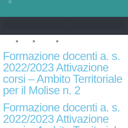
Home
Novità
Le notizie
Formazione docenti a. s.
2022/2023 Attivazione
corsi – Ambito Territoriale
per il Molise n. 2
Formazione docenti a. s.
2022/2023 Attivazione