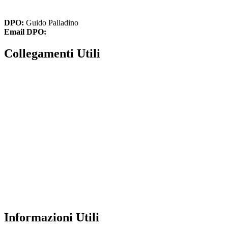
cbic836002@pec.istruzione.it
DPO:
Guido Palladino
Email DPO:
guido.palladino.dpo@gmail.com
Collegamenti Utili
MIM
Iscrizioni Online
USR
Scuola in chiaro
INVALSI
Privacy Policy
Dichiarazione di accessibilità
Note legali
Informazioni Utili