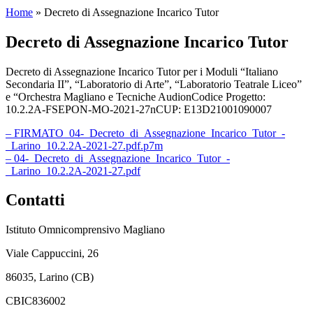
Home
»
Decreto di Assegnazione Incarico Tutor
Decreto di Assegnazione Incarico Tutor
Decreto di Assegnazione Incarico Tutor per i Moduli “Italiano
Secondaria II”, “Laboratorio di Arte”, “Laboratorio Teatrale Liceo”
e “Orchestra Magliano e Tecniche AudionCodice Progetto:
10.2.2A-FSEPON-MO-2021-27nCUP: E13D21001090007
– FIRMATO_04-_Decreto_di_Assegnazione_Incarico_Tutor_-
_Larino_10.2.2A-2021-27.pdf.p7m
– 04-_Decreto_di_Assegnazione_Incarico_Tutor_-
_Larino_10.2.2A-2021-27.pdf
Contatti
Istituto Omnicomprensivo Magliano
Viale Cappuccini, 26
86035, Larino (CB)
CBIC836002