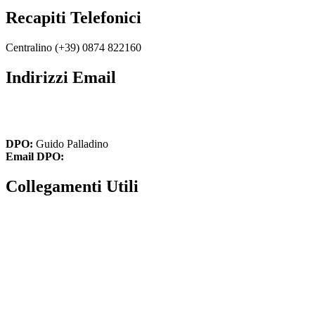
Recapiti Telefonici
Centralino (+39) 0874 822160
Indirizzi Email
cbic836002@istruzione.it
cbic836002@pec.istruzione.it
DPO:
Guido Palladino
Email DPO:
guido.palladino.dpo@gmail.com
Collegamenti Utili
MIM
Iscrizioni Online
USR
Scuola in chiaro
INVALSI