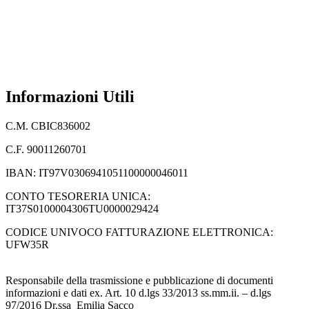
Privacy Policy
Dichiarazione di accessibilità
Note legali
Informazioni Utili
C.M. CBIC836002
C.F. 90011260701
IBAN: IT97V0306941051100000046011
CONTO TESORERIA UNICA:
IT37S0100004306TU0000029424
CODICE UNIVOCO FATTURAZIONE ELETTRONICA:
UFW35R
Responsabile della trasmissione e pubblicazione di documenti
informazioni e dati ex. Art. 10 d.lgs 33/2013 ss.mm.ii. – d.lgs
97/2016 Dr.ssa Emilia Sacco