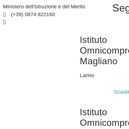
Seg
Ministero dell'Istruzione e del Merito
(+39) 0874 822160
cbic836002@istruzione.it
Istituto
Omnicompr
Magliano
Larino
Scuol
Istituto
Omnicompr