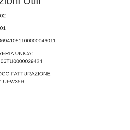
ioni Utili
002
701
06941051100000046011
ERIA UNICA:
306TU0000029424
OCO FATTURAZIONE
: UFW35R