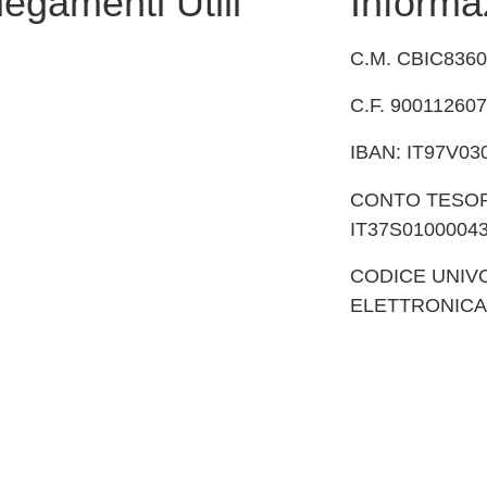
legamenti Utili
Informaz
C.M. CBIC836
oni Online
C.F. 90011260
IBAN: IT97V03
in chiaro
CONTO TESOR
IT37S0100004
SI
CODICE UNIV
 Policy
ELETTRONICA
azione di accessibilità
gali