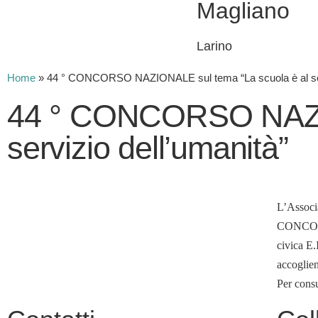
Magliano
Larino
Home
»
44 ° CONCORSO NAZIONALE sul tema “La scuola è al serv
44 ° CONCORSO NAZIO
servizio dell’umanità”
L’Associ
CONCORSO
civica E.
accoglien
Per consu