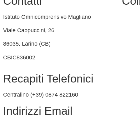
Contatti
Col
Istituto Omnicomprensivo Magliano
MIM
Viale Cappuccini, 26
Iscrizi
86035, Larino (CB)
USR
CBIC836002
Scuola 
INVAL
Recapiti Telefonici
Privacy
Centralino (+39) 0874 822160
Dichiar
Indirizzi Email
Note le
cbic836002@istruzione.it
cbic836002@pec.istruzione.it