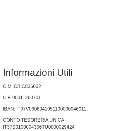
USR
Scuola in chiaro
INVALSI
Privacy Policy
Dichiarazione di accessibilità
Note legali
Informazioni Utili
C.M. CBIC836002
C.F. 90011260701
IBAN: IT97V0306941051100000046011
CONTO TESORERIA UNICA:
IT37S0100004306TU0000029424