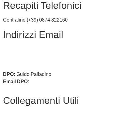
Recapiti Telefonici
Centralino (+39) 0874 822160
Indirizzi Email
cbic836002@istruzione.it
cbic836002@pec.istruzione.it
DPO:
Guido Palladino
Email DPO:
guido.palladino.dpo@gmail.com
Collegamenti Utili
MIM
Iscrizioni Online