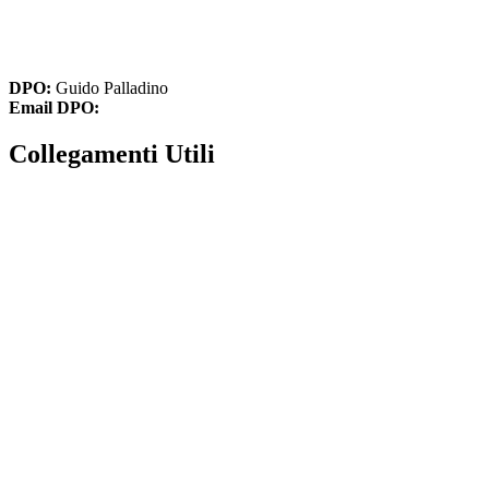
cbic836002@istruzione.it
cbic836002@pec.istruzione.it
DPO:
Guido Palladino
Email DPO:
guido.palladino.dpo@gmail.com
Collegamenti Utili
MIM
Iscrizioni Online
USR
Scuola in chiaro
INVALSI
Privacy Policy
Dichiarazione di accessibilità
Note legali