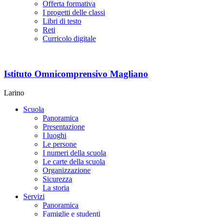
Offerta formativa
I progetti delle classi
Libri di testo
Reti
Curricolo digitale
Istituto Omnicomprensivo Magliano
Larino
Scuola
Panoramica
Presentazione
I luoghi
Le persone
I numeri della scuola
Le carte della scuola
Organizzazione
Sicurezza
La storia
Servizi
Panoramica
Famiglie e studenti