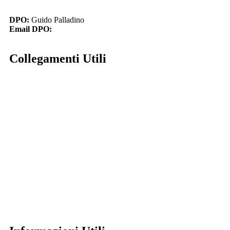
DPO:
Guido Palladino
Email DPO:
guido.palladino.dpo@gmail.com
Collegamenti Utili
MIM
Iscrizioni Online
USR
Scuola in chiaro
INVALSI
Privacy Policy
Dichiarazione di accessibilità
Note legali