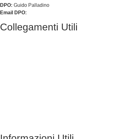
DPO:
Guido Palladino
Email DPO:
guido.palladino.dpo@gmail.com
Collegamenti Utili
MIM
Iscrizioni Online
USR
Scuola in chiaro
INVALSI
Privacy Policy
Dichiarazione di accessibilità
Note legali
Informazioni Utili