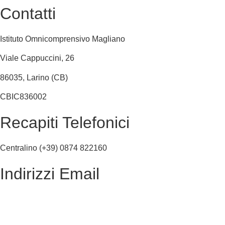
Contatti
Istituto Omnicomprensivo Magliano
Viale Cappuccini, 26
86035, Larino (CB)
CBIC836002
Recapiti Telefonici
Centralino (+39) 0874 822160
Indirizzi Email
cbic836002@istruzione.it
cbic836002@pec.istruzione.it