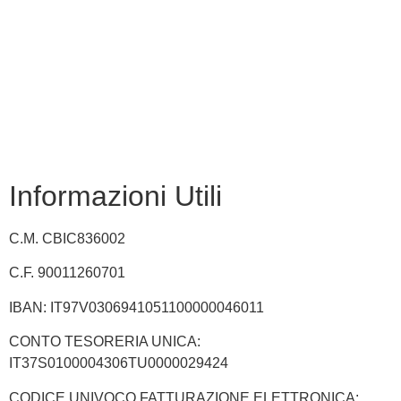
Scuola in chiaro
INVALSI
Privacy Policy
Dichiarazione di accessibilità
Note legali
Informazioni Utili
C.M. CBIC836002
C.F. 90011260701
IBAN: IT97V0306941051100000046011
CONTO TESORERIA UNICA:
IT37S0100004306TU0000029424
CODICE UNIVOCO FATTURAZIONE ELETTRONICA: