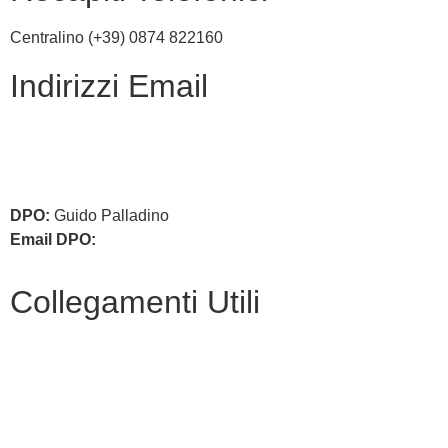
Centralino (+39) 0874 822160
Indirizzi Email
cbic836002@istruzione.it
cbic836002@pec.istruzione.it
DPO:
Guido Palladino
Email DPO:
guido.palladino.dpo@gmail.com
Collegamenti Utili
MIM
Iscrizioni Online
USR