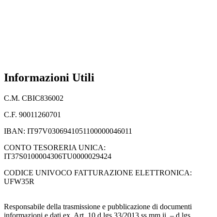
INVALSI
Privacy Policy
Dichiarazione di accessibilità
Note legali
Informazioni Utili
C.M. CBIC836002
C.F. 90011260701
IBAN: IT97V0306941051100000046011
CONTO TESORERIA UNICA:
IT37S0100004306TU0000029424
CODICE UNIVOCO FATTURAZIONE ELETTRONICA:
UFW35R
Responsabile della trasmissione e pubblicazione di documenti
informazioni e dati ex. Art. 10 d.lgs 33/2013 ss.mm.ii. – d.lgs