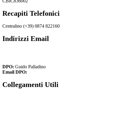
CBIC836002
Recapiti Telefonici
Centralino (+39) 0874 822160
Indirizzi Email
cbic836002@istruzione.it
cbic836002@pec.istruzione.it
DPO:
Guido Palladino
Email DPO:
guido.palladino.dpo@gmail.com
Collegamenti Utili
MIM
Iscrizioni Online
USR
Scuola in chiaro