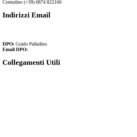
Centralino (+39) 0874 822160
Indirizzi Email
cbic836002@istruzione.it
cbic836002@pec.istruzione.it
DPO:
Guido Palladino
Email DPO:
guido.palladino.dpo@gmail.com
Collegamenti Utili
MIM
Iscrizioni Online
USR
Scuola in chiaro
INVALSI
Privacy Policy