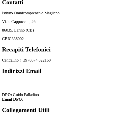
Contatti
Istituto Omnicomprensivo Magliano
Viale Cappuccini, 26
86035, Larino (CB)
CBIC836002
Recapiti Telefonici
Centralino (+39) 0874 822160
Indirizzi Email
cbic836002@istruzione.it
cbic836002@pec.istruzione.it
DPO:
Guido Palladino
Email DPO:
guido.palladino.dpo@gmail.com
Collegamenti Utili