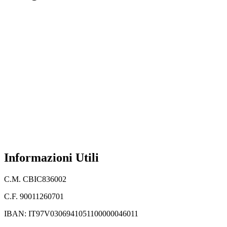
MIM
Iscrizioni Online
USR
Scuola in chiaro
INVALSI
Privacy Policy
Dichiarazione di accessibilità
Note legali
Informazioni Utili
C.M. CBIC836002
C.F. 90011260701
IBAN: IT97V0306941051100000046011