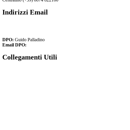
Indirizzi Email
cbic836002@istruzione.it
cbic836002@pec.istruzione.it
DPO:
Guido Palladino
Email DPO:
guido.palladino.dpo@gmail.com
Collegamenti Utili
MIM
Iscrizioni Online
USR
Scuola in chiaro
INVALSI
Privacy Policy
Dichiarazione di accessibilità