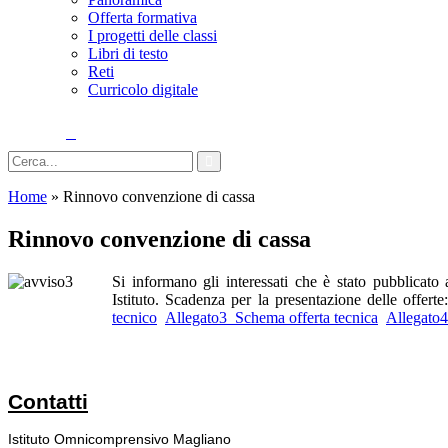
Offerta formativa
I progetti delle classi
Libri di testo
Reti
Curricolo digitale
Cerca
Home
»
Rinnovo convenzione di cassa
Rinnovo convenzione di cassa
Si informano gli interessati che è stato pubblicato a
Istituto.
Scadenza per la presentazione delle offer
tecnico
Allegato3_Schema offerta tecnica
Allegato4
Contatti
Istituto Omnicomprensivo Magliano