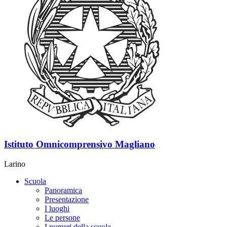
Istituto Omnicomprensivo Magliano
Larino
Scuola
Panoramica
Presentazione
I luoghi
Le persone
I numeri della scuola