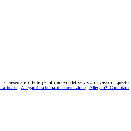
to a presentare offerte per il rinnovo del servizio di cassa di questo
era invito
Allegato1_schema di convenzione
Allegato2_Capitolato