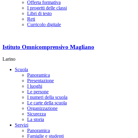
Offerta formativa
I progetti delle classi
Libri di testo
Reti
Curricolo digitale
Istituto Omnicomprensivo Magliano
Larino
Scuola
Panoramica
Presentazione
I luoghi
Le persone
I numeri della scuola
Le carte della scuola
Organizzazione
Sicurezza
La storia
Servizi
Panoramica
Famiglie e studenti