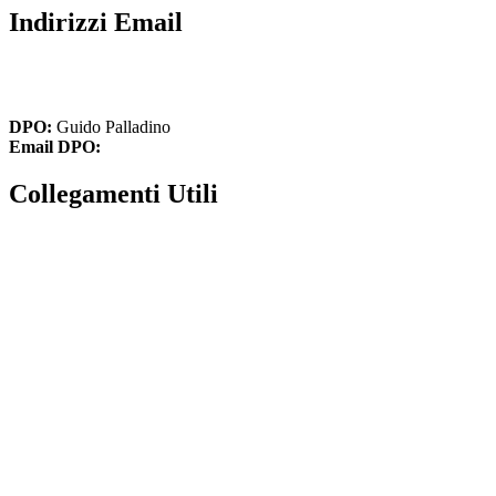
Indirizzi Email
cbic836002@istruzione.it
cbic836002@pec.istruzione.it
DPO:
Guido Palladino
Email DPO:
guido.palladino.dpo@gmail.com
Collegamenti Utili
MIM
Iscrizioni Online
USR
Scuola in chiaro
INVALSI
Privacy Policy
Dichiarazione di accessibilità