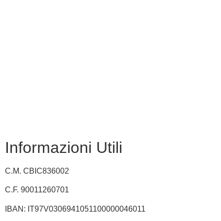
Iscrizioni Online
USR
Scuola in chiaro
INVALSI
Privacy Policy
Dichiarazione di accessibilità
Note legali
Informazioni Utili
C.M. CBIC836002
C.F. 90011260701
IBAN: IT97V0306941051100000046011