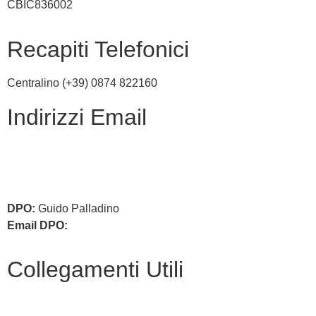
CBIC836002
Recapiti Telefonici
Centralino (+39) 0874 822160
Indirizzi Email
cbic836002@istruzione.it
cbic836002@pec.istruzione.it
DPO:
Guido Palladino
Email DPO:
guido.palladino.dpo@gmail.com
Collegamenti Utili
MIM