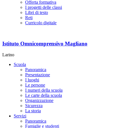
Offerta formativa
I progetti delle classi
Libri di testo
Reti
Curricolo digitale
Istituto Omnicomprensivo Magliano
Larino
Scuola
Panoramica
Presentazione
I luoghi
Le persone
I numeri della scuola
Le carte della scuola
Organizzazione
Sicurezza
La storia
Servizi
Panoramica
Famiglie e studenti