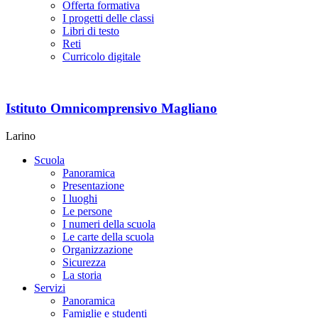
Offerta formativa
I progetti delle classi
Libri di testo
Reti
Curricolo digitale
Istituto Omnicomprensivo Magliano
Larino
Scuola
Panoramica
Presentazione
I luoghi
Le persone
I numeri della scuola
Le carte della scuola
Organizzazione
Sicurezza
La storia
Servizi
Panoramica
Famiglie e studenti